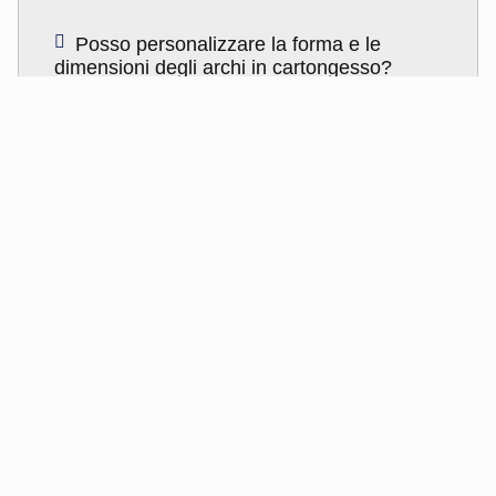
Posso personalizzare la forma e le
dimensioni degli archi in cartongesso?
Gli archi in cartongesso richiedono
particolari cure o manutenzione?
Quanto tempo è necessario per la
realizzazione e l'installazione degli archi in
cartongesso?
Offrite servizi di consulenza e